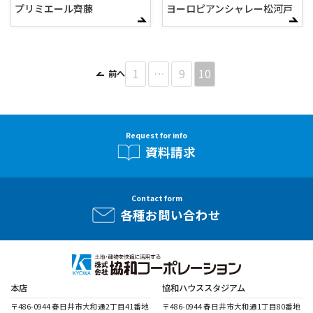
プリミエール齊藤
ヨーロピアンシャレー松河戸
1
…
9
10
前へ
Request for info
資料請求
Contact form
各種お問い合わせ
本店
協和ハウススタジアム
〒486-0944 春日井市大和通2丁目41番地
〒486-0944 春日井市大和通1丁目80番地