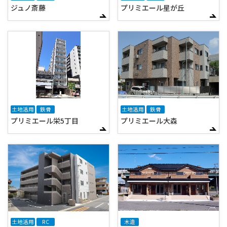
ジュノ斎藤
プリミエール星が丘
土地活用
鉄骨
土地活用
鉄骨
プリミエール栄5丁目
プリミエール大森
土地活用
RC
木造