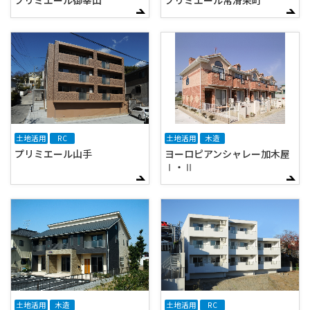
土地活用
RC
土地活用
木造
プリミエール山手
ヨーロピアンシャレー加木屋
Ⅰ・Ⅱ
土地活用
木造
土地活用
RC