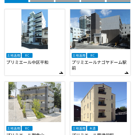
土地活用
RC
土地活用
RC
プリミエール中区平和
プリミエールナゴヤドーム駅
前
土地活用
RC
土地活用
木造
プリミエール御幸山
プリミエール常滑栄町