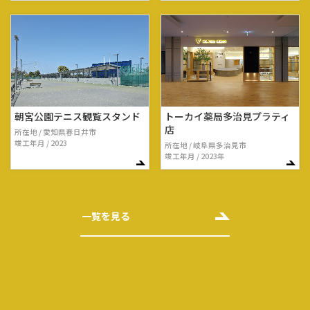
朝宮公園テニス観覧スタンド
トーカイ薬局多治見プラティ
店
所在地 / 愛知県春日井市
竣工年月 / 2023
所在地 / 岐阜県多治見市
竣工年月 / 2023年
一覧を見る