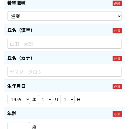
希望職種
必須
氏名（漢字）
必須
氏名（カナ）
必須
生年月日
必須
年
月
日
年齢
必須
歳