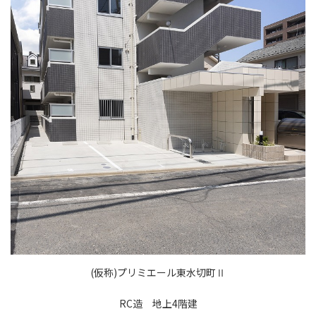
(仮称)プリミエール東水切町Ⅱ
RC造 地上4階建