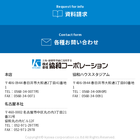
Request for info
資料請求
Contact form
各種お問い合わせ
本店
協和ハウススタジアム
〒486-0944 春日井市大和通2丁目41番地
〒486-0944 春日井市大和通1丁目80番地
1
1
TEL：0568-34-0077㈹
TEL：0568-34-0090㈹
FAX：0568-34-0071
FAX：0568-34-0091
名古屋本社
〒460-0002 名古屋市中区丸の内3丁目21
番31号
協和丸の内ビル12F
TEL：052-971-2977㈹
FAX：052-971-2978
Copyright© kyowa corporation co.ltd All Rights Reserved.