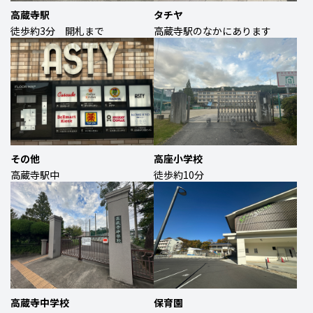
高蔵寺駅
タチヤ
徒歩約3分 開札まで
高蔵寺駅のなかにあります
その他
高座小学校
高蔵寺駅中
徒歩約10分
高蔵寺中学校
保育園