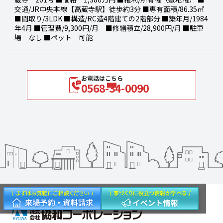
交通/JR中央本線【高蔵寺駅】徒歩約3分 ■専有面積/86.35㎡
■間取り/3LDK ■構造/RC造4階建ての2階部分 ■築年月/1984
年4月 ■管理費/9,300円/月 ■修繕積立/28,900円/月 ■駐車
場 なし ■ペット 可能
お電話はこちら
0568-34-0090