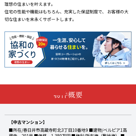
理想の住まいを叶えます。
住宅の性能や機能はもちろん、充実した保証制度で、 お客様の大
切な住まいを末永くサポートします。
物件概要
【中古マンション】
■所在/春日井市高蔵寺町北3丁目10番地9 ■建物/ベルピア1高
蔵寺 201号 ■価格 1,380万円 ■権利/所有権（敷地権） ■