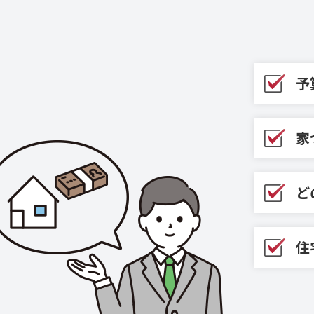
予
家
ど
住