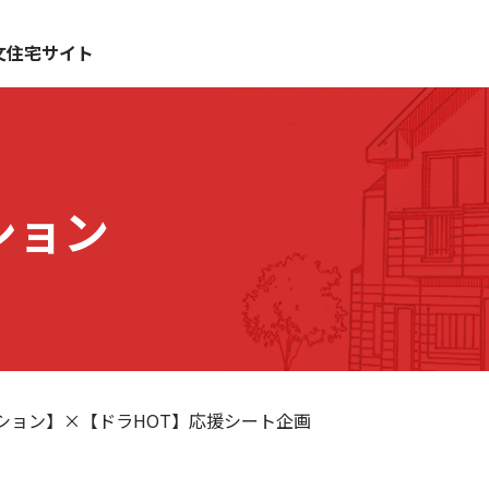
文住宅サイト
ション
ション】×【ドラHOT】応援シート企画