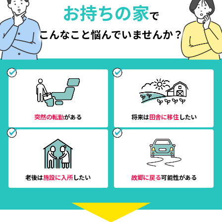
お持ちの家
で
こんなこと悩んでいませんか？
突然の転勤
がある
将来は
田舎に移住
したい
老後は
施設に入所
したい
故郷に戻る
可能性がある